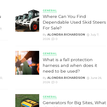
GENERAL
u
Where Can You Find
Dependable Used Skid Steers
For Sale?
7,
By
ALONDRA RICHARDSON
July 7,
2026
0
GENERAL
g
What is a fall protection
harness and when does it
need to be used?
10,
By
ALONDRA RICHARDSON
June 26,
2026
0
GENERAL
Generators for Big Sites, What