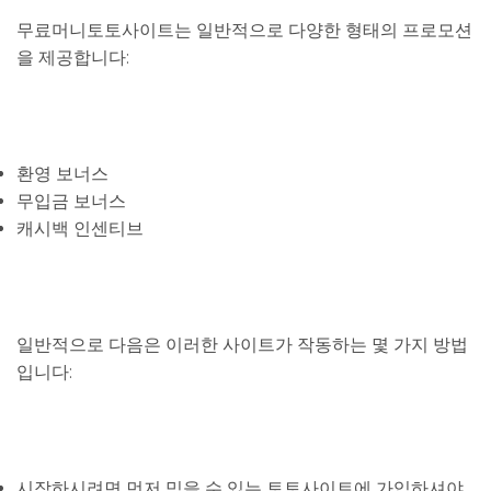
무료머니토토사이트는 일반적으로 다양한 형태의 프로모션
을 제공합니다:
환영 보너스
무입금 보너스
캐시백 인센티브
일반적으로 다음은 이러한 사이트가 작동하는 몇 가지 방법
입니다:
시작하시려면 먼저 믿을 수 있는 토토사이트에 가입하셔야