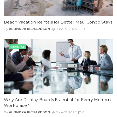
Beach Vacation Rentals for Better Maui Condo Stays
By
ALONDRA RICHARDSON
June 19, 2026
0
GENERAL
Why Are Display Boards Essential for Every Modern
Workplace?
By
ALONDRA RICHARDSON
June 15, 2026
0