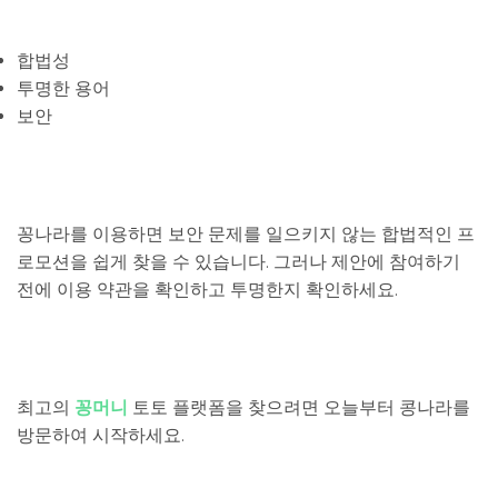
합법성
투명한 용어
보안
꽁나라를 이용하면 보안 문제를 일으키지 않는 합법적인 프
로모션을 쉽게 찾을 수 있습니다. 그러나 제안에 참여하기
전에 이용 약관을 확인하고 투명한지 확인하세요.
최고의
꽁머니
토토 플랫폼을 찾으려면 오늘부터 콩나라를
방문하여 시작하세요.