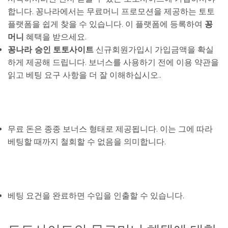
합니다. 꽁나라에서는 무료머니 프로모션을 제공하는 토토
플랫폼을 쉽게 찾을 수 있습니다. 이 플랫폼에 등록하여
꽁
머니
혜택을 받으세요.
꽁나라 승인
토토사이트
신규회원가입시 가입금액을 확실
하게 제공해 드립니다. 보너스를 사용하기 전에 이용 약관을
읽고 베팅 요구 사항을 더 잘 이해하십시오..
무료 돈은 종종 보너스 형태로 제공됩니다. 이는 그에 따라
베팅할 때까지 철회할 수 없음을 의미합니다.
베팅 요건을 완료하면 수입을 인출할 수 있습니다.