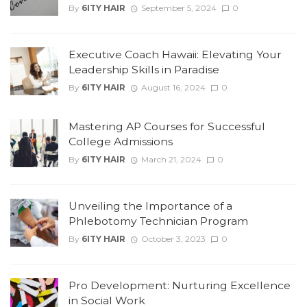
By
6ITY HAIR
September 5, 2024
0
Executive Coach Hawaii: Elevating Your
Leadership Skills in Paradise
By
6ITY HAIR
August 16, 2024
0
Mastering AP Courses for Successful
College Admissions
By
6ITY HAIR
March 21, 2024
0
Unveiling the Importance of a
Phlebotomy Technician Program
By
6ITY HAIR
October 3, 2023
0
Pro Development: Nurturing Excellence
in Social Work