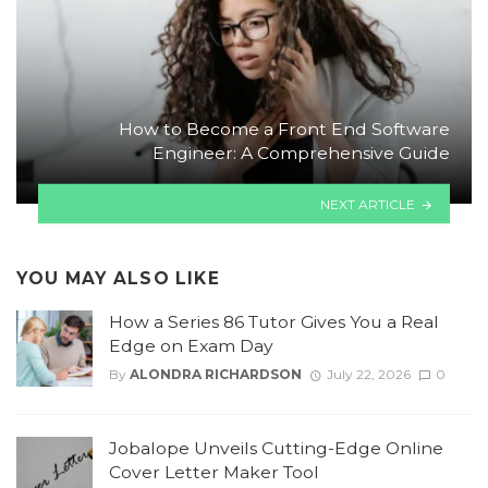
How to Become a Front End Software
Engineer: A Comprehensive Guide
NEXT ARTICLE
YOU MAY ALSO LIKE
How a Series 86 Tutor Gives You a Real
Edge on Exam Day
By
ALONDRA RICHARDSON
July 22, 2026
0
Jobalope Unveils Cutting-Edge Online
Cover Letter Maker Tool