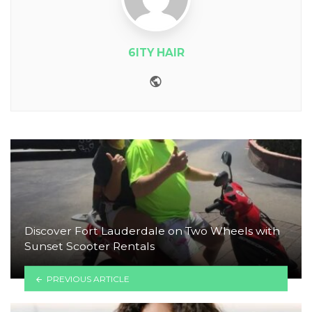
6ITY HAIR
Website
Discover Fort Lauderdale on Two Wheels with
Sunset Scooter Rentals
PREVIOUS ARTICLE