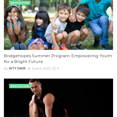
EDUCATION
Bridgehopes Summer Program: Empowering Youth
for a Bright Future
By
6ITY HAIR
June 5, 2023
0
EDUCATION