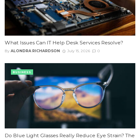
What Issues Can IT Help Desk Services Resolve?
By
ALONDRA RICHARDSON
July 15, 2026
0
BUSINESS
Do Blue Light Glasses Really Reduce Eye Strain? The