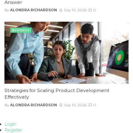
Answer
By
ALONDRA RICHARDSON
July 10, 2026
0
BUSINESS
Strategies for Scaling Product Development
Effectively
By
ALONDRA RICHARDSON
July 10, 2026
0
Login
Register