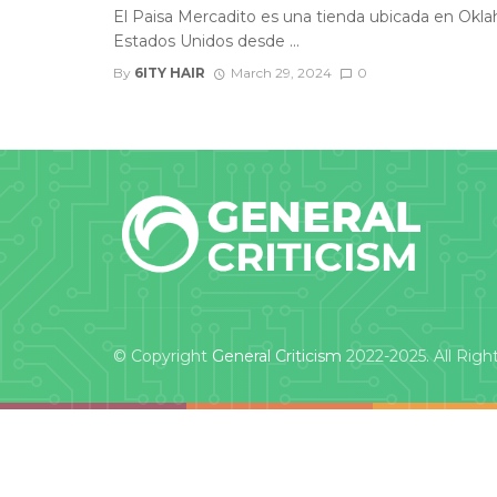
El Paisa Mercadito es una tienda ubicada en Okl
Estados Unidos desde ...
By
6ITY HAIR
March 29, 2024
0
© Copyright
General Criticism
2022-2025. All Righ